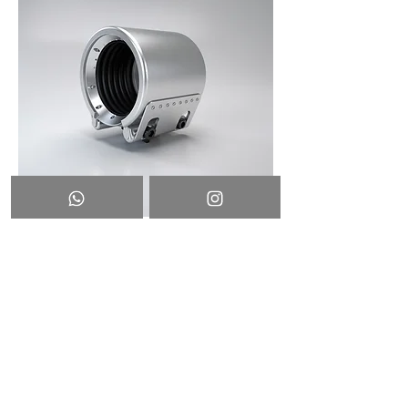
Straub – Metal Grip
Quer falar com a gente? Envie
sua mensagem por aqui!