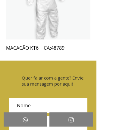
MACACÃO KT6 | CA:48789
Quer falar com a gente? Envie
sua mensagem por aqui!