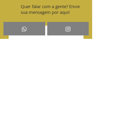
contra agentes abrasivos, 
Quer falar com a gente? Envie
escoriantes e térmicos em 
sua mensagem por aqui!
operações de soldagem e 
processos similares.
Enviar