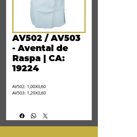
AV502 / AV503
- Avental de
Raspa | CA:
19224
AV502: 1,00X0,60
AV503: 1,20X0,60
Avental de segurança em raspa, 
com tiras no pescoço e laterais 
para ajuste, costurado com linha 
de algodão.
Indicado para proteção do tronco 