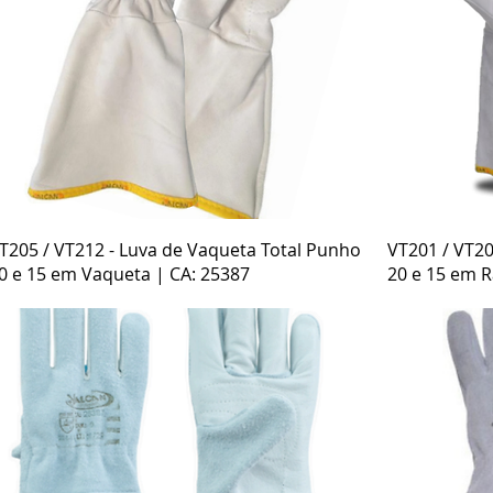
Visualização rápida
T205 / VT212 - Luva de Vaqueta Total Punho
VT201 / VT20
0 e 15 em Vaqueta | CA: 25387
20 e 15 em R