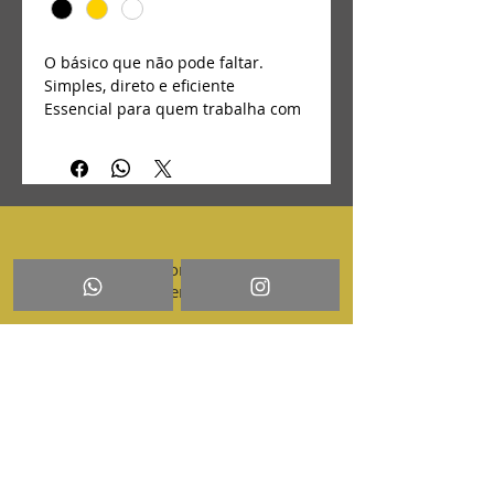
O básico que não pode faltar. 
Simples, direto e eficiente
Essencial para quem trabalha com 
proteção e praticidade
Fabricado em PVC resistente, é 
fácil de higienizar e ideal
para uso intenso no dia a dia.
Quer falar com a gente? Envie
sua mensagem por aqui!