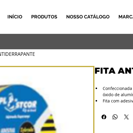
INÍCIO
PRODUTOS
NOSSO CATÁLOGO
MARC
ANTIDERRAPANTE
FITA A
Confeccionada 
óxido de alumí
Fita com adesiv
Características
fita
Largura: 50mm