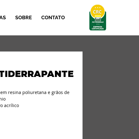
AS
SOBRE
CONTATO
NTIDERRAPANTE
em resina poliuretana e grãos de 
nio
o acrílico
 antiderrapantes na superfície da 