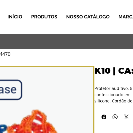
INÍCIO
PRODUTOS
NOSSO CATÁLOGO
MARC
14470
K10 | CA
Protetor auditivo, 
confeccionado em
silicone. Cordão de
Atenuação
NRRsf 14dB.