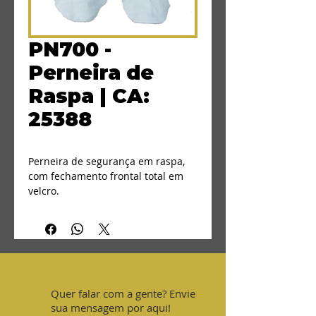
PN700 -
Perneira de
Raspa | CA:
25388
Perneira de segurança em raspa, 
com fechamento frontal total em 
velcro.
Indicado para proteção dos 
membros inferiores contra riscos 
mecânicos, respingos de solda 
elétrica, projeções metálicas e 
objetos abrasivos, cortantes e 
escoriantes.
Quer falar com a gente? Envie
sua mensagem por aqui!