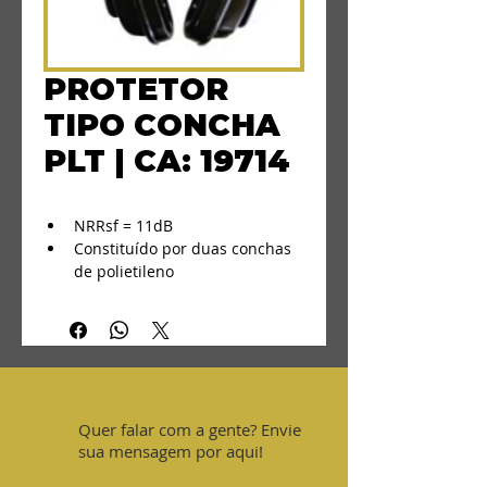
PROTETOR
TIPO CONCHA
PLT | CA: 19714
NRRsf = 11dB
Constituído por duas conchas 
de polietileno
Haste flexível em polipropileno 
com regulagem para ajuste
2 almofadas externas
2 espumas internas
Quer falar com a gente? Envie
sua mensagem por aqui!