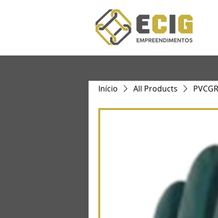
Início
All Products
PVCGRI