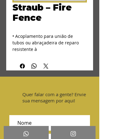
Straub – Fire
Fence
• Acoplamento para união de 
tubos ou abraçadeira de reparo 
resistente à
fogo
• Diâmetro 30,0 a 609,6 mm, até 67 
bar
• Elementos de vedação EPDM e 
NBR
Quer falar com a gente? Envie
sua mensagem por aqui!